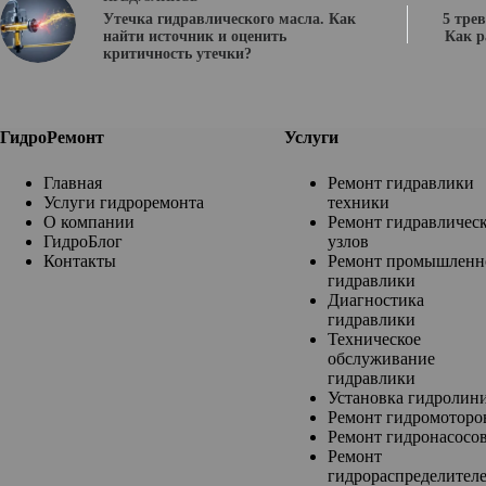
Утечка гидравлического масла. Как
5 тре
найти источник и оценить
Как р
критичность утечки?
ГидроРемонт
Услуги
Главная
Ремонт гидравлики
Услуги гидроремонта
техники
О компании
Ремонт гидравличес
ГидроБлог
узлов
Контакты
Ремонт промышленн
гидравлики
Диагностика
гидравлики
Техническое
обслуживание
гидравлики
Установка гидролин
Ремонт гидромоторо
Ремонт гидронасосо
Ремонт
гидрораспределител