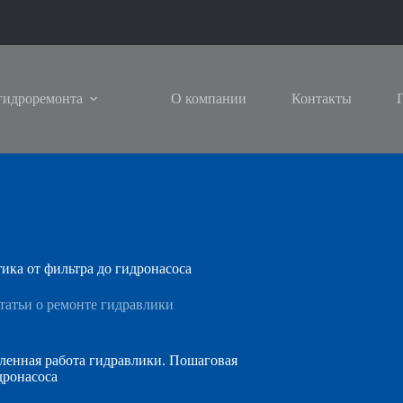
гидроремонта
О компании
Контакты
ика от фильтра до гидронасоса
татьи о ремонте гидравлики
ленная работа гидравлики. Пошаговая
дронасоса