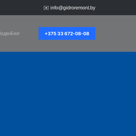
✉️
info@gidroremont.by
+375 33 672-08-08
ГидроБлог