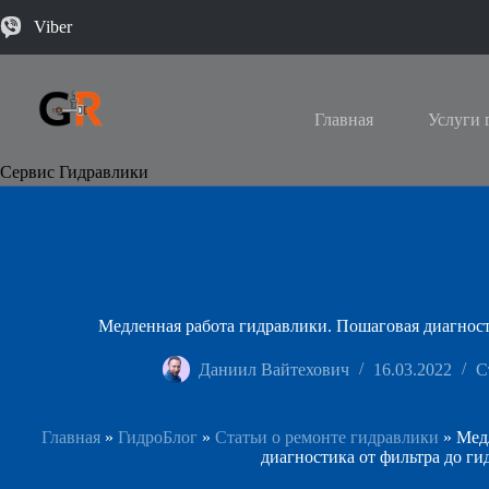
Viber
Главная
Услуги 
Сервис Гидравлики
Медленная работа гидравлики. Пошаговая диагност
Даниил Вайтехович
16.03.2022
С
Главная
»
ГидроБлог
»
Статьи о ремонте гидравлики
»
Мед
диагностика от фильтра до ги