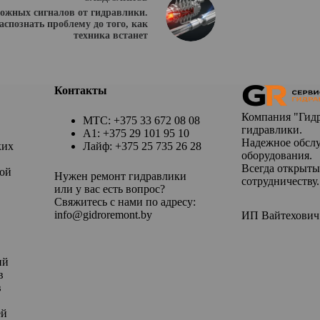
вожных сигналов от гидравлики.
аспознать проблему до того, как
техника встанет
Контакты
Компания "Гид
МТС: +375 33 672 08 08
гидравлики.
А1: +375 29 101 95 10
Надежное обслу
ких
Лайф: +375 25 735 26 28
оборудования.
Всегда открыты
ой
Нужен ремонт гидравлики
сотрудничеству.
или у вас есть вопрос?
Свяжитесь с нами по адресу:
info@gidroremont.by
ИП Вайтехович
ий
в
в
ей