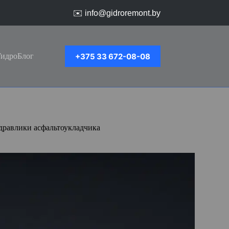
✉️
info@gidroremont.by
+375 33 672-08-08
ГидроБлог
дравлики асфальтоукладчика