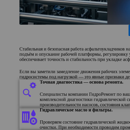
Стабильная и безопасная работа асфальтоукладчиков н
подъём и опускание рабочей платформы, регулировку 
обеспечивает точность и стабильность при укладке ас
Если вы заметили замедление движения рабочих элеме
гидросистемы под нагрузкой — это явные признаки де
Точная диагностика — основа ремонта.
Специалисты компании ГидроРемонт по вашей
комплексной диагностики гидравлической с
производительности насосов, состояния кла
Гидравлическое масло и фильтры.
Проверяем состояние гидравлической жидкос
очистки. При необходимости проводим промы