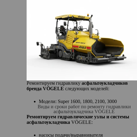
Ремонтируем гидравлику
асфальтоукладчиков
бренда VÖGELE
следующих моделей:
Модели: Super 1600, 1800, 2100, 3000
Виды и сроки работ по ремонту гидравлики
асфальтоукладчика VÖGELE
Ремонтируем гидравлические узлы и системы
асфальтоукладчика
VÖGELE:
насосы подачи/выравнивателя