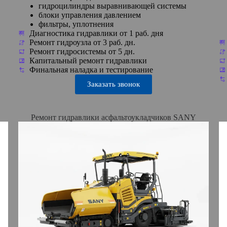
гидроцилиндры выравнивающей системы
блоки управления давлением
фильтры, уплотнения
Диагностика гидравлики от 1 раб. дня
Ремонт гидроузла от 3 раб. дн.
Ремонт гидросистемы от 5 дн.
Капитальный ремонт гидравлики
Финальная наладка и тестирование
Заказать звонок
Ремонт гидравлики асфальтоукладчиков SANY