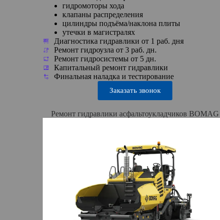
гидромоторы хода
клапаны распределения
цилиндры подъёма/наклона плиты
утечки в магистралях
Диагностика гидравлики от 1 раб. дня
Ремонт гидроузла от 3 раб. дн.
Ремонт гидросистемы от 5 дн.
Капитальный ремонт гидравлики
Финальная наладка и тестирование
Заказать звонок
Ремонт гидравлики асфальтоукладчиков BOMAG