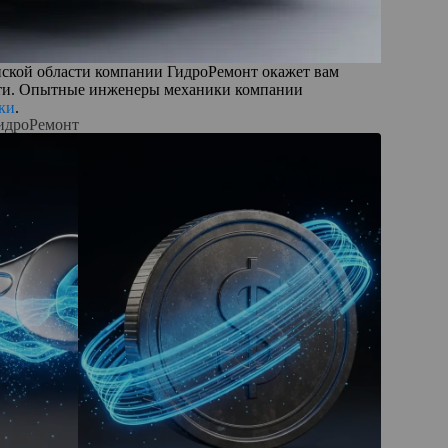
нской области компании ГидроРемонт окажет вам
части. Опытные инженеры механики компании
ки
.
ГидроРемонт