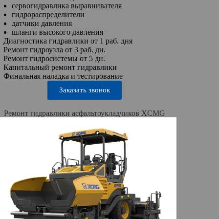
сервогидравлика выравнивателя
гидрораспределители
датчики давления
шланги высокого давления
Диагностика гидравлики от 1 раб. дня
Ремонт гидроузла от 3 раб. дн.
Ремонт гидросистемы от 5 дн.
Капитальный ремонт гидравлики
Финальная наладка и тестирование
Заказать звонок
Ремонт гидравлики асфальтоукладчиков XCMG