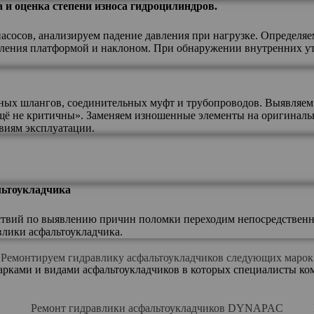
 и оценка степени износа гидроцилиндров.
асосов, анализируем падение давления при нагрузке. Определя
вления платформой и наклоном. При обнаружении внутренних у
ных шлангов, соединительных муфт и трубопроводов. Выявляем
«ещё не критичны». Заменяем изношенные элементы на оригинал
виям эксплуатации.
льтоукладчика
ствий по выявлению причин поломки переходим непосредственно
влики асфальтоукладчика.
Ремонтируем гидравлику асфальтоукладчиков следующих марок
 марками и видами асфальтоукладчиков в которых специалисты 
E
Ремонт гидравлики асфальтоукладчиков DYNAPAC