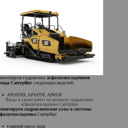
емонтируем гидравлику
асфальтоукладчиков
енда Caterpillar
следующих моделей:
AP1055D, AP1055F, AP655F
Виды и сроки работ по ремонту гидравлики
асфальтоукладчика Caterpillar
емонтируем гидравлические узлы и системы
сфальтоукладчика
Caterpillar:
главный насос хода