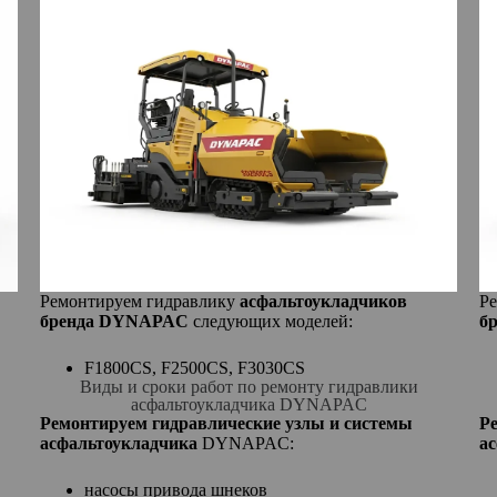
Ремонтируем гидравлику
асфальтоукладчиков
Р
бренда DYNAPAC
следующих моделей:
бр
F1800CS, F2500CS, F3030CS
Виды и сроки работ по ремонту гидравлики
асфальтоукладчика DYNAPAC
Ремонтируем гидравлические узлы и системы
Р
асфальтоукладчика
DYNAPAC:
а
насосы привода шнеков