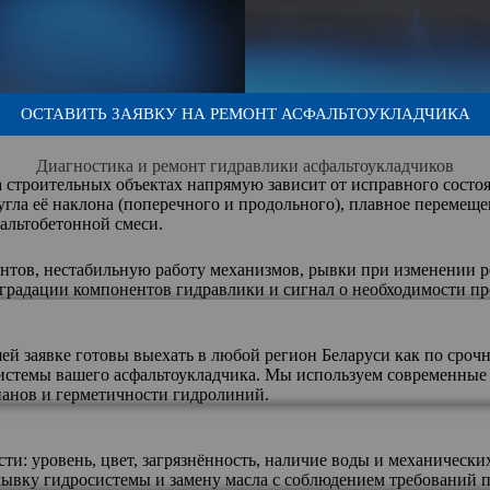
ОСТАВИТЬ ЗАЯВКУ НА РЕМОНТ АСФАЛЬТОУКЛАДЧИКА
Диагностика и ремонт гидравлики асфальтоукладчиков
а строительных объектах напрямую зависит от исправного состоя
угла её наклона (поперечного и продольного), плавное перемещ
фальтобетонной смеси.
нтов, нестабильную работу механизмов, рывки при изменении р
градации компонентов гидравлики и сигнал о необходимости пр
 заявке готовы выехать в любой регион Беларуси как по срочно
истемы вашего асфальтоукладчика. Мы используем современные 
панов и герметичности гидролиний.
ти: уровень, цвет, загрязнённость, наличие воды и механическ
вку гидросистемы и замену масла с соблюдением требований пр