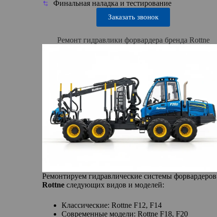
Финальная наладка и тестирование
Заказать звонок
Ремонт гидравлики форвардера бренда Rottne
Ремонтируем гидравлические системы форвардеров
Rottne
следующих видов и моделей:
Классические: Rottne F12, F14
Современные модели: Rottne F18, F20