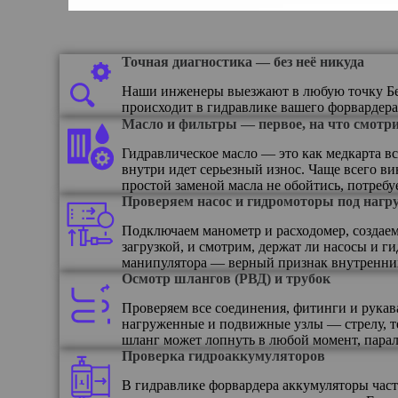
Точная диагностика — без неё никуда
Наши инженеры выезжают в любую точку Бел
происходит в гидравлике вашего форвардера
Масло и фильтры — первое, на что смотр
Гидравлическое масло — это как медкарта вс
внутри идет серьезный износ. Чаще всего в
простой заменой масла не обойтись, потреб
Проверяем насос и гидромоторы под нагр
Подключаем манометр и расходомер, создаем
загрузкой, и смотрим, держат ли насосы и 
манипулятора — верный признак внутренних 
Осмотр шлангов (РВД) и трубок
Проверяем все соединения, фитинги и рукав
нагруженные и подвижные узлы — стрелу, те
шланг может лопнуть в любой момент, парал
Проверка гидроаккумуляторов
В гидравлике форвардера аккумуляторы час