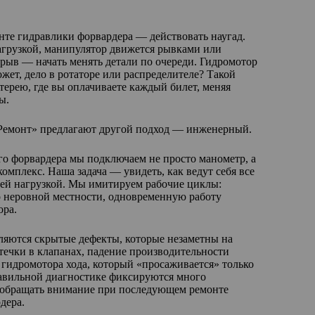
нте гидравлики форвардера — действовать наугад.
нагрузкой, манипулятор движется рывками или
рыв — начать менять детали по очереди. Гидромотор
жет, дело в ротаторе или распределителе? Такой
терею, где вы оплачиваете каждый билет, меняя
ы.
емонт» предлагают другой подход — инженерный.
го форвардера мы подключаем не просто манометр, а
мплекс. Наша задача — увидеть, как ведут себя все
ей нагрузкой. Мы имитируем рабочие циклы:
о неровной местности, одновременную работу
ора.
ляются скрытые дефекты, которые незаметны на
течки в клапанах, падение производительности
с гидромотора хода, который «просаживается» только
авильной диагностике фиксируются много
т обращать внимание при последующем ремонте
дера.