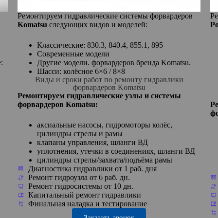
Ремонтируем гидравлические системы форвардеров
Ре
Komatsu
следующих видов и моделей:
Po
Классические: 830.3, 840.4, 855.1, 895
Современные модели
:
Другие модели. форвардеров бренда Komatsu.
Шасси: колёсное 6×6 / 8×8
Виды и сроки работ по ремонту гидравлики
форвардеров Komatsu
Ремонтируем гидравлические узлы и системы
форвардеров Komatsu:
Р
ф
аксиальные насосы, гидромоторы колёс,
цилиндры стрелы и рамы
клапаны управления, шланги ВД
уплотнения, утечки в соединениях, шланги ВД
цилиндры стрелы/захвата/подъёма рамы
Диагностика гидравлики от 1 раб. дня
Ремонт гидроузла от 6 раб. дн.
Ремонт гидросистемы от 10 дн.
Капитальный ремонт гидравлики
Финальная наладка и тестирование
Заказать звонок