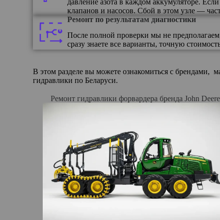
давление азота в каждом аккумуляторе. Если
клапанов и насосов. Сбой в этом узле — ча
Ремонт по результатам диагностики
После полной проверки мы не предполагаем, 
сразу знаете все варианты, точную стоимост
В этом разделе вы можете ознакомиться с брендами,
гидравлики по Беларуси.
Ремонт гидравлики форвардера бренда John Deere