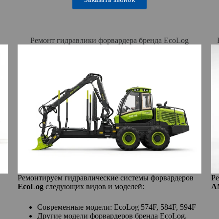
Ремонт гидравлики форвардера бренда EcoLog
Ремонтируем гидравлические системы форвардеров
Ре
EcoLog
следующих видов и моделей:
А
Современные модели: EcoLog 574F, 584F, 594F
Другие модели форвардеров бренда EcoLog.