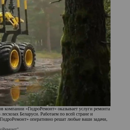
ов компании «ГидроРемонт» оказывает услуги ремонта
лесхозах Беларуси. Работаем по всей стране и
«ГидроРемонт» оперативно решат любые ваши задачи,
роРемонт"