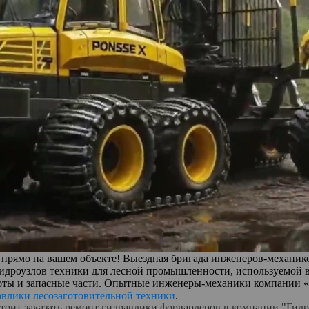
прямо на вашем объекте! Выездная бригада инженеров-механик
идроузлов техники для лесной промышленности, используемой в 
боты и запасные части. Опытные инженеры-механики компании 
авлики лесозаготовительной техники
.
тоит заказать ремонт гидравлики форвардеров в компании "Гид