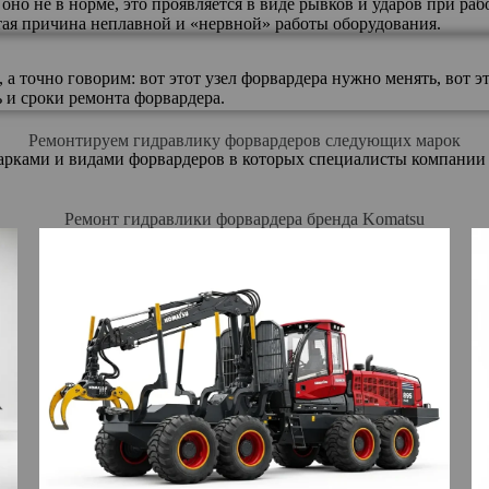
 оно не в норме, это проявляется в виде рывков и ударов при ра
стая причина неплавной и «нервной» работы оборудования.
а точно говорим: вот этот узел форвардера нужно менять, вот э
ь и сроки ремонта форвардера.
Ремонтируем гидравлику форвардеров следующих марок
 марками и видами форвардеров в которых специалисты компани
Ремонт гидравлики форвардера бренда Komatsu