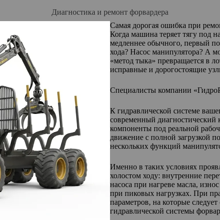
Диагностика и ремонт форвардера
Самая дорогая ошибка при ремо
Когда машина теряет тягу под 
медленнее обычного, первый по
хода? Насос манипулятора? А мо
«метод тыка» превращается в ло
исправные и дорогостоящие узл
Специалисты компании «ГидроР
К гидравлической системе ваше
современный диагностический ко
компоненты под реальной рабоч
движение с полной загрузкой п
нескольких функций манипулят
Именно в таких условиях прояв
холостом ходу: внутренние пере
насоса при нагреве масла, изно
при пиковых нагрузках. При пр
параметров, на которые следуе
гидравлической системы форвар