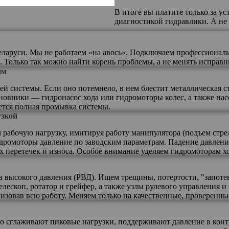
В итоге вы платите только за 
диагностикой гидравлики. А не
аруси. Мы не работаем «на авось». Подключаем профессиональн
. Только так можно найти корень проблемы, а не менять исправн
им
ей системы. Если оно потемнело, в нем блестит металлическая с
иновники — гидронасос хода или гидромоторы колес, а также нас
уется полная промывка системы.
узкой
 рабочую нагрузку, имитируя работу манипулятора (подъем стре
гидромоторы давление по заводским параметрам. Падение давлен
перетечек и износа. Особое внимание уделяем гидромоторам хо
а высокого давления (РВД). Ищем трещины, потертости, "запоте
лескоп, ротатор и грейфер, а также узлы рулевого управления 
изовав всю работу. Меняем только на качественные, проверенны
то сглаживают пиковые нагрузки, поддерживают давление в кон