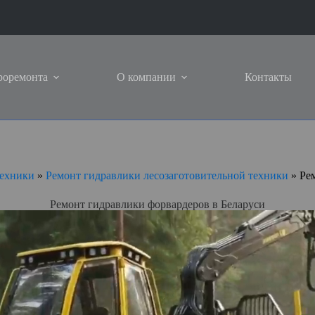
роремонта
О компании
Контакты
техники
»
Ремонт гидравлики лесозаготовительной техники
»
Ре
Ремонт гидравлики форвардеров в Беларуси