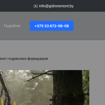
✉️
info@gidroremont.by
+375 33 672-08-08
ГидроБлог
монт гидравлики форвардеров