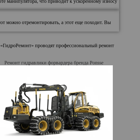
боте манипулятора, что приводит к ускоренному износу
тот можно отремонтировать, а этот еще походит. Вы
и «ГидроРемонт» проводят профессиональный ремонт
Ремонт гидравлики форвардера бренда Ponsse