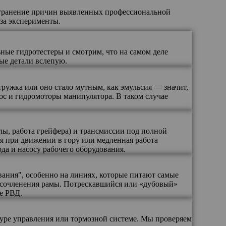
устранение причин выявленных профессиональной
 за эксперименты.
ые гидротестеры и смотрим, что на самом деле
ые детали вслепую.
тружка или оно стало мутным, как эмульсия — значит,
ос и гидромоторы манипулятора. В таком случае
лы, работа грейфера) и трансмиссии под полной
ия при движении в гору или медленная работа
да и насосу рабочего оборудования.
вания", особенно на линиях, которые питают самые
и сочленения рамы. Потрескавшийся или «дубовый»
е РВД.
туре управления или тормозной системе. Мы проверяем