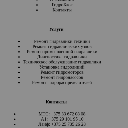
ГидроБлог
р
о
Контакты
м
а
н
и
Услуги
п
у
Ремонт гидравлики техники
л
Ремонт гидравлических узлов
я
Ремонт промышленной гидравлики
т
Диагностика гидравлики
о
Техническое обслуживание гидравлики
р
Установка гидролиний
а
Ремонт гидромоторов
*
Ремонт гидронасосов
Ремонт гидрораспределителей
Контакты
МТС: +375 33 672 08 08
А1: +375 29 101 95 10
Лайф: +375 25 735 26 28