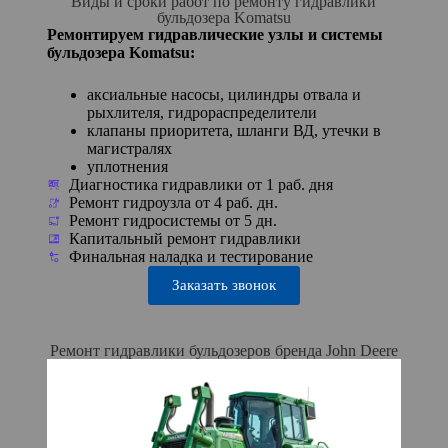
Виды и сроки работ по ремонту гидравлики
бульдозера Komatsu
Ремонтируем гидравлические узлы и системы
бульдозера Komatsu:
аксиальные насосы, цилиндры отвала и
рыхлителя, гидрораспределители
клапаны приоритета, шланги ВД, утечки в
магистралях
уплотнения
Диагностика гидравлики от 1 раб. дня
Ремонт гидроузла от 4 раб. дн.
Ремонт гидросистемы от 5 дн.
Капитальный ремонт гидравлики
Финальная наладка и тестирование
Заказать звонок
Ремонт гидравлики бульдозеров бренда John Deere