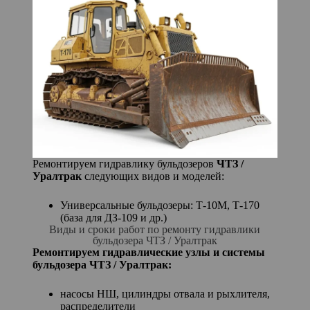
Ремонтируем гидравлику бульдозеров
ЧТЗ /
Уралтрак
следующих видов и моделей:
Универсальные бульдозеры: Т-10М, Т-170
(база для ДЗ-109 и др.)
Виды и сроки работ по ремонту гидравлики
бульдозера ЧТЗ / Уралтрак
Ремонтируем гидравлические узлы и системы
бульдозера ЧТЗ / Уралтрак:
насосы НШ, цилиндры отвала и рыхлителя,
распределители