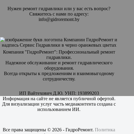
Нужен ремонт гидравлики или у вас есть вопрос?
Свяжитесь с нами по адресу:
info@gidroremont.by
Компания "ГидроРемонт": Профессиональный ремонт
гидравлики.
Надежное обслуживание и ремонт гидравлического
оборудования.
Всегда открыты к предложениям и взаимовыгодному
сотрудничеству.
ИП Вайтехович Д.Ю. УНП: 193899203
Информация на сайте не является публичной офертой.
Для визуализации услуг часть медиаконтента создана с
использованием ИИ.
Все права защищены © 2026 - ГидроРемонт.
Политика