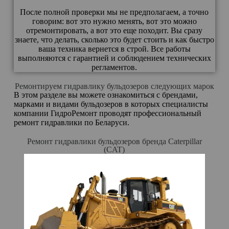
После полной проверки мы не предполагаем, а точно
говорим: вот это нужно менять, вот это можно
отремонтировать, а вот это еще походит. Вы сразу
знаете, что делать, сколько это будет стоить и как быстро
ваша техника вернется в строй. Все работы
выполняются с гарантией и соблюдением технических
регламентов.
Ремонтируем гидравлику бульдозеров следующих марок
В этом разделе вы можете ознакомиться с брендами,
марками и видами бульдозеров в которых специалисты
компании ГидроРемонт проводят профессиональный
ремонт гидравлики по Беларуси.
Ремонт гидравлики бульдозеров бренда Caterpillar
(CAT)