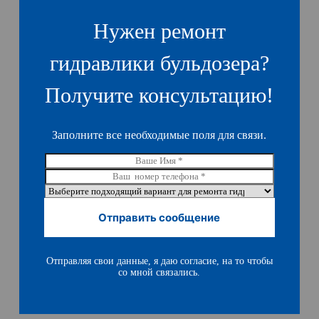
Нужен ремонт
гидравлики бульдозера?
Получите консультацию!
Заполните все необходимые поля для связи.
В
а
В
ш
а
В
е
ш
ы
И
т
б
Отправить сообщение
м
е
е
я
л
р
*
е
и
ф
Отправляя свои данные, я даю согласие, на то чтобы
т
о
со мной связались.
е
н
п
д
о
л
д